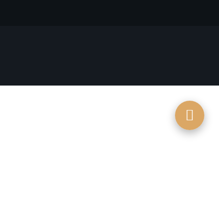
Inserido no Olympia Lis Boutique Hotel, nasce o Bistrô
Olympia, um espaço que resgata a alma das noites do
antigo teatro que outrora deu vida a este edifício.